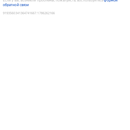
Если у вас возникли проблемы, пожалуйста, воспользуйтесь
формой
обратной связи
9193560341364741667
:
1786262166