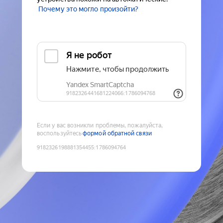
Почему это могло произойти?
Если у вас возникли проблемы, пожалуйста,
воспользуйтесь
формой обратной связи
9182326198881354455
:
1786094764