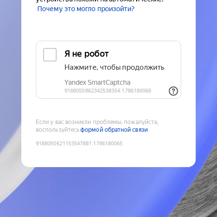
Почему это могло произойти?
Если у вас возникли проблемы, пожалуйста,
воспользуйтесь
формой обратной связи
9188050621153547881
:
1786180065