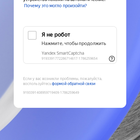
Почему это могло произойти?
Если у вас возникли проблемы, пожалуйста,
воспользуйтесь
формой обратной связи
9193391408959719409
:
1786259649