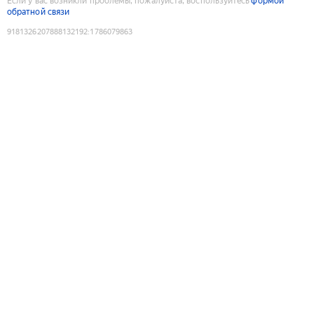
Если у вас возникли проблемы, пожалуйста, воспользуйтесь
формой
обратной связи
9181326207888132192
:
1786079863