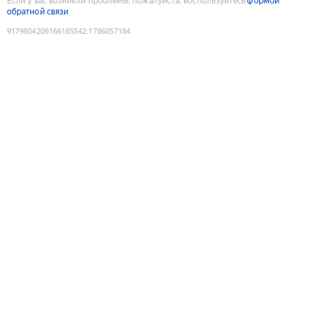
Если у вас возникли проблемы, пожалуйста, воспользуйтесь
формой
обратной связи
9179804206166185542
:
1786057184