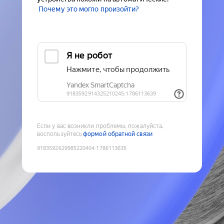
Почему это могло произойти?
Если у вас возникли проблемы, пожалуйста,
воспользуйтесь
формой обратной связи
9183592629985220404
:
1786113635