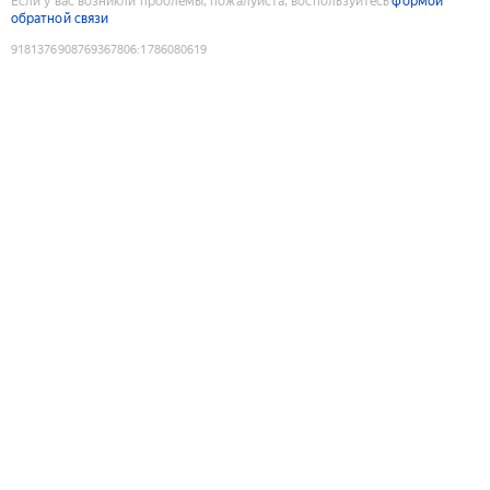
Если у вас возникли проблемы, пожалуйста, воспользуйтесь
формой
обратной связи
9181376908769367806
:
1786080619