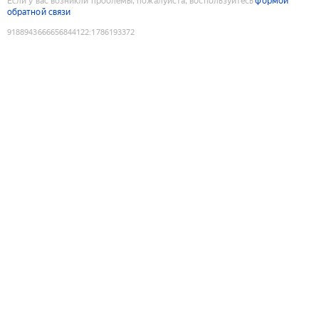
Если у вас возникли проблемы, пожалуйста, воспользуйтесь
формой
обратной связи
9188943666656844122
:
1786193372