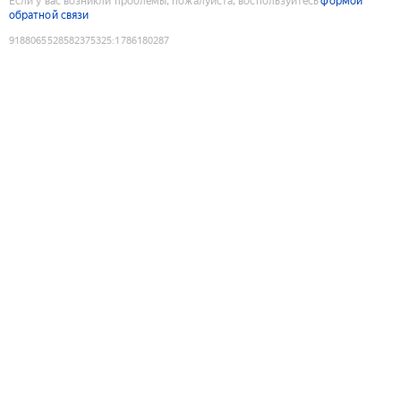
Если у вас возникли проблемы, пожалуйста, воспользуйтесь
формой
обратной связи
9188065528582375325
:
1786180287