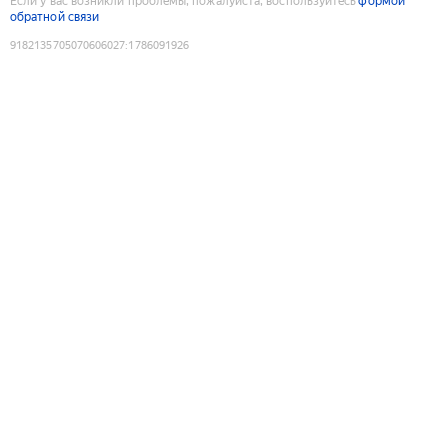
Если у вас возникли проблемы, пожалуйста, воспользуйтесь
формой
обратной связи
9182135705070606027
:
1786091926