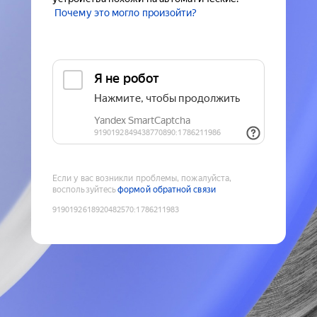
Почему это могло произойти?
Если у вас возникли проблемы, пожалуйста,
воспользуйтесь
формой обратной связи
9190192618920482570
:
1786211983