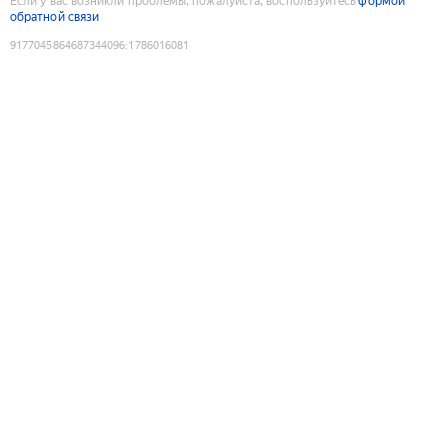
Если у вас возникли проблемы, пожалуйста, воспользуйтесь
формой
обратной связи
9177045864687344096
:
1786016081