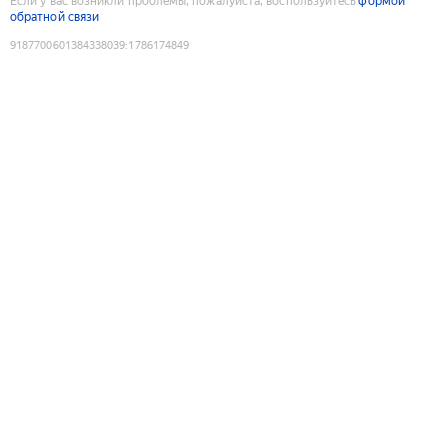
Если у вас возникли проблемы, пожалуйста, воспользуйтесь
формой
обратной связи
9187700601384338039
:
1786174849