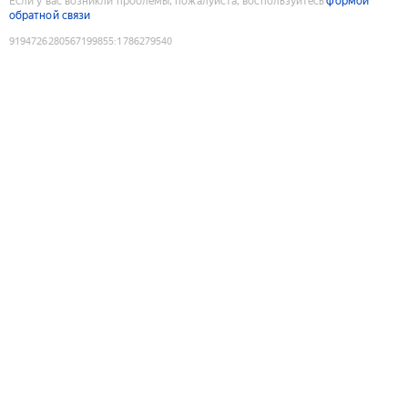
Если у вас возникли проблемы, пожалуйста, воспользуйтесь
формой
обратной связи
9194726280567199855
:
1786279540