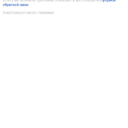
Если у вас возникли проблемы, пожалуйста, воспользуйтесь
формой
обратной связи
9180575892201146150
:
1786068683