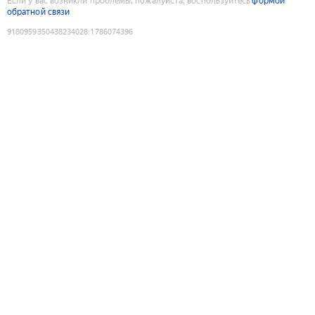
Если у вас возникли проблемы, пожалуйста, воспользуйтесь
формой
обратной связи
9180959350438234028
:
1786074396