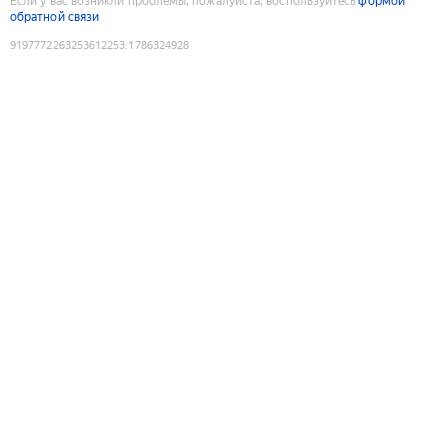
Если у вас возникли проблемы, пожалуйста, воспользуйтесь
формой
обратной связи
9197772263253612253
:
1786324928