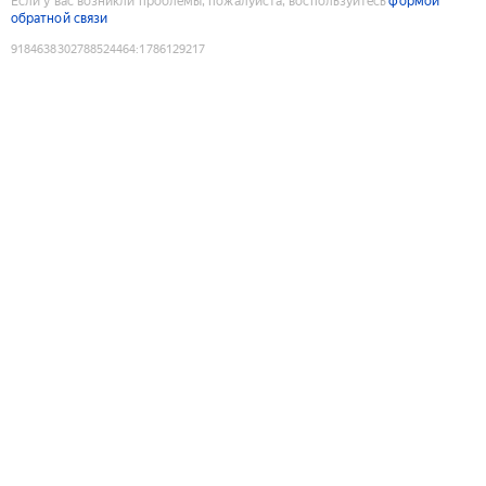
Если у вас возникли проблемы, пожалуйста, воспользуйтесь
формой
обратной связи
9184638302788524464
:
1786129217