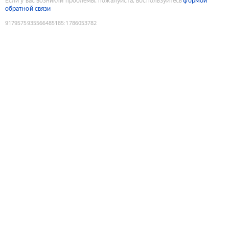
Если у вас возникли проблемы, пожалуйста, воспользуйтесь
формой
обратной связи
9179575935566485185
:
1786053782