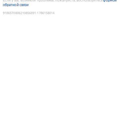
Если у вас возникли проблемы, пожалуйста, воспользуйтесь
формой
обратной связи
9186570806210856891
:
1786158014