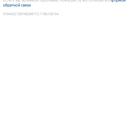
Если у вас возникли проблемы, пожалуйста, воспользуйтесь
формой
обратной связи
9184432739748288172
:
1786126154