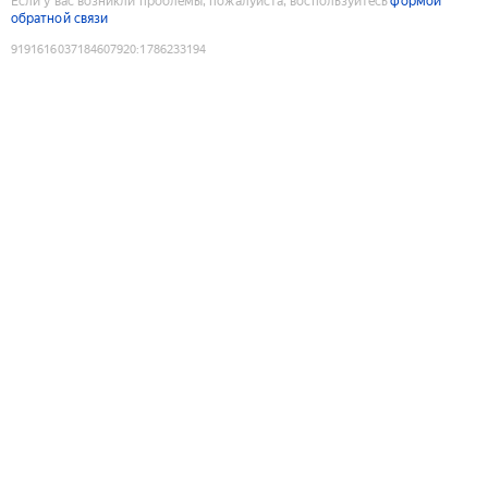
Если у вас возникли проблемы, пожалуйста, воспользуйтесь
формой
обратной связи
9191616037184607920
:
1786233194