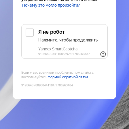
Почему это могло произойти?
Если у вас возникли проблемы, пожалуйста,
воспользуйтесь
формой обратной связи
9193648788968441184
:
1786263484