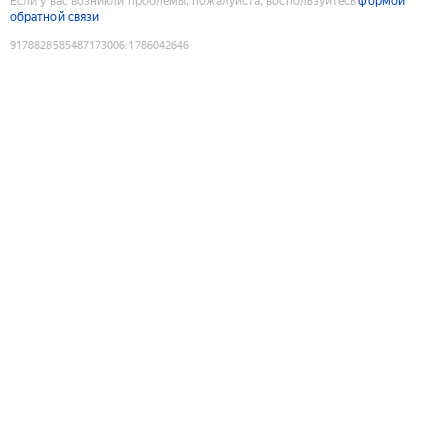
Если у вас возникли проблемы, пожалуйста, воспользуйтесь
формой
обратной связи
9178828585487173006
:
1786042646