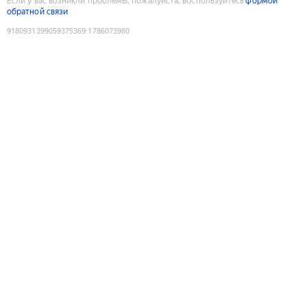
Если у вас возникли проблемы, пожалуйста, воспользуйтесь
формой
обратной связи
9180931399059375369
:
1786073980