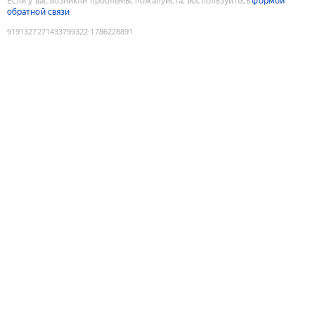
Если у вас возникли проблемы, пожалуйста, воспользуйтесь
формой
обратной связи
9191327271433799322
:
1786228891