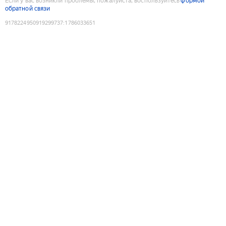
Если у вас возникли проблемы, пожалуйста, воспользуйтесь
формой
обратной связи
9178224950919299737
:
1786033651