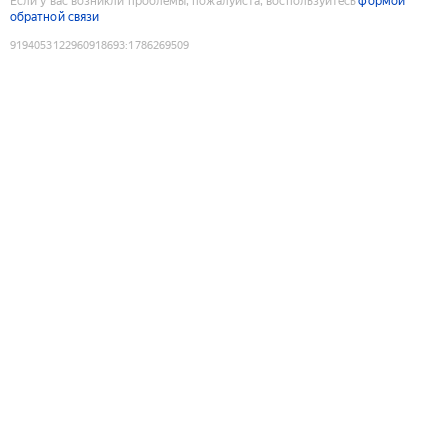
Если у вас возникли проблемы, пожалуйста, воспользуйтесь
формой
обратной связи
9194053122960918693
:
1786269509