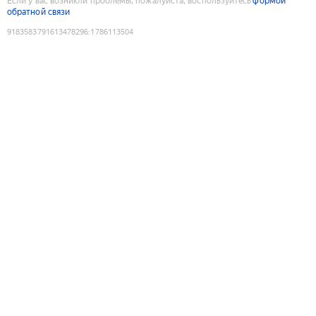
Если у вас возникли проблемы, пожалуйста, воспользуйтесь
формой
обратной связи
9183583791613478296
:
1786113504