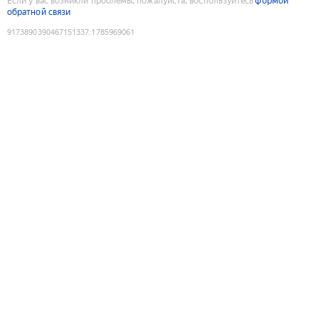
Если у вас возникли проблемы, пожалуйста, воспользуйтесь
формой
обратной связи
9173890390467151337
:
1785969061