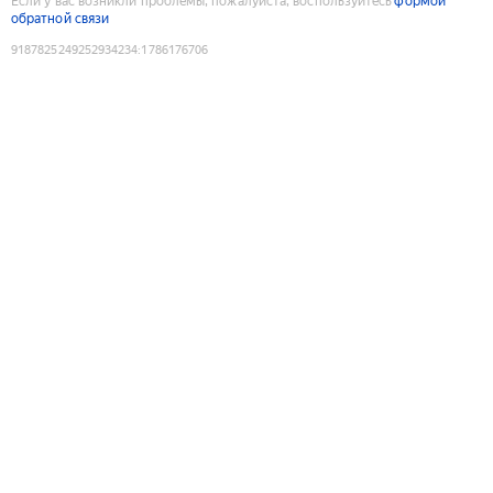
Если у вас возникли проблемы, пожалуйста, воспользуйтесь
формой
обратной связи
9187825249252934234
:
1786176706