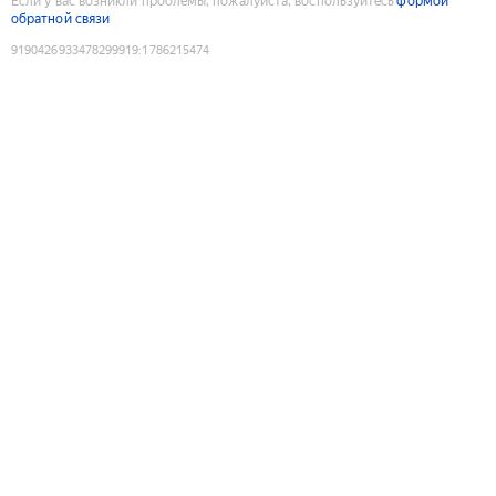
Если у вас возникли проблемы, пожалуйста, воспользуйтесь
формой
обратной связи
9190426933478299919
:
1786215474