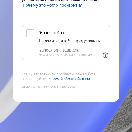
Почему это могло произойти?
Если у вас возникли проблемы, пожалуйста,
воспользуйтесь
формой обратной связи
9176472619563226910
:
1786007539