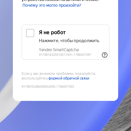
Почему это могло произойти?
Если у вас возникли проблемы, пожалуйста,
воспользуйтесь
формой обратной связи
9179818286008502045
:
1786057393