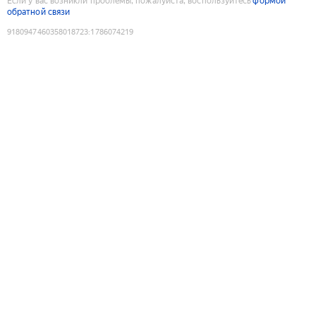
Если у вас возникли проблемы, пожалуйста, воспользуйтесь
формой
обратной связи
9180947460358018723
:
1786074219