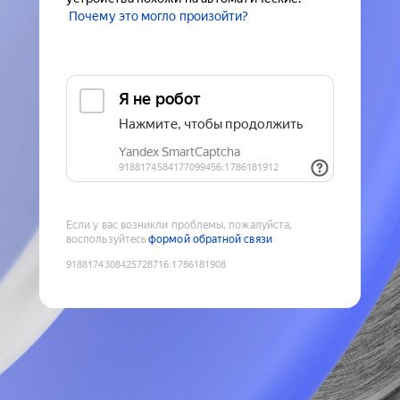
Почему это могло произойти?
Если у вас возникли проблемы, пожалуйста,
воспользуйтесь
формой обратной связи
9188174308425728716
:
1786181908