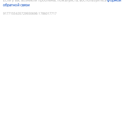
Если у вас возникли проблемы, пожалуйста, воспользуйтесь
формой
обратной связи
9177155635729930698
:
1786017717