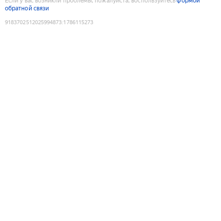
Если у вас возникли проблемы, пожалуйста, воспользуйтесь
формой
обратной связи
9183702512025994873
:
1786115273