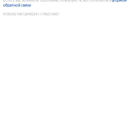
Если у вас возникли проблемы, пожалуйста, воспользуйтесь
формой
обратной связи
9190292196126492341
:
1786213467