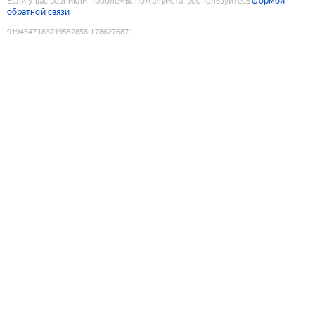
Если у вас возникли проблемы, пожалуйста, воспользуйтесь
формой
обратной связи
9194547183719552858
:
1786276871