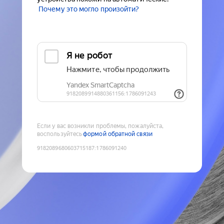
Почему это могло произойти?
Если у вас возникли проблемы, пожалуйста,
воспользуйтесь
формой обратной связи
9182089680603715187
:
1786091240