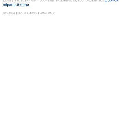
Если у вас возникли проблемы, пожалуйста, воспользуйтесь
формой
обратной связи
9193994116150331096
:
1786268630