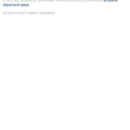
Если у вас возникли проблемы, пожалуйста, воспользуйтесь
формой
обратной связи
9178626214681118004
:
1786039630