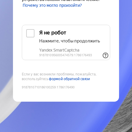
Почему это могло произойти?
Если у вас возникли проблемы, пожалуйста,
воспользуйтесь
формой обратной связи
9187810710186100259
:
1786176490