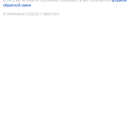
Если у вас возникли проблемы, пожалуйста, воспользуйтесь
формой
обратной связи
9179454683472332532
:
1786051975