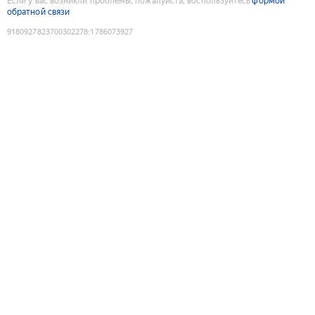
Если у вас возникли проблемы, пожалуйста, воспользуйтесь
формой
обратной связи
9180927823700302278
:
1786073927