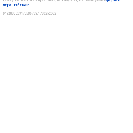
Если у вас возникли проблемы, пожалуйста, воспользуйтесь
формой
обратной связи
9192882289173595789
:
1786252062