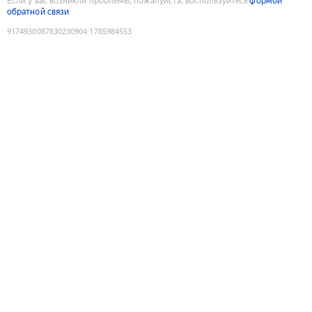
Если у вас возникли проблемы, пожалуйста, воспользуйтесь
формой
обратной связи
9174930087830230904
:
1785984553