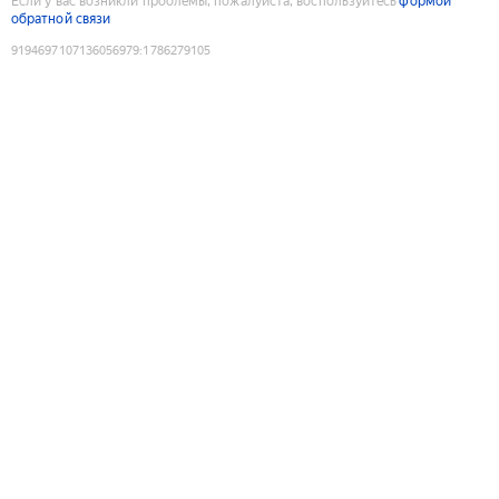
Если у вас возникли проблемы, пожалуйста, воспользуйтесь
формой
обратной связи
9194697107136056979
:
1786279105